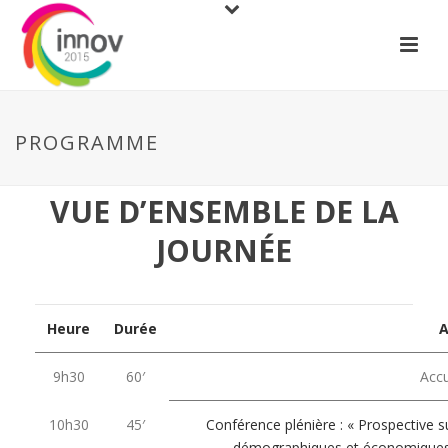
PROGRAMME
VUE D’ENSEMBLE DE LA
JOURNÉE
Heure
Durée
A
9h30
60′
Accu
10h30
45′
Conférence plénière : « Prospective su
démographiques et économiques : 