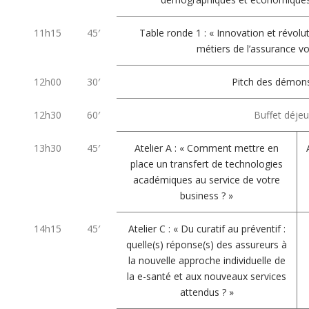
11h15
45′
Table ronde 1 : « Innovation et révo
métiers de l’assurance von
12h00
30′
Pitch des démons
12h30
60′
Buffet déje
13h30
45′
Atelier A : « Comment mettre en
place un transfert de technologies
académiques au service de votre
business ? »
14h15
45′
Atelier C : « Du curatif au préventif :
quelle(s) réponse(s) des assureurs à
la nouvelle approche individuelle de
la e-santé et aux nouveaux services
attendus ? »